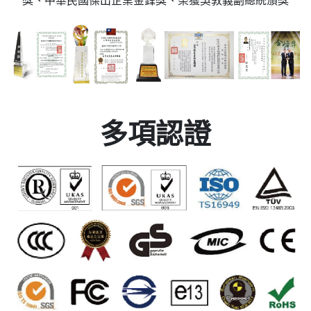
獎、中華民國傑出企業金鋒獎、榮獲吳敦義副總統頒獎
多項認證