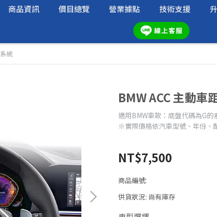
商品資訊
價目總覽
營業據點
技術支援
制系統
BMW ACC 主動
適用BMW車款：底盤代碼為G的
※實際價格依汽車型號、年份、
NT$7,500
商品編號:
供貨狀況:
尚有庫存
車型選擇