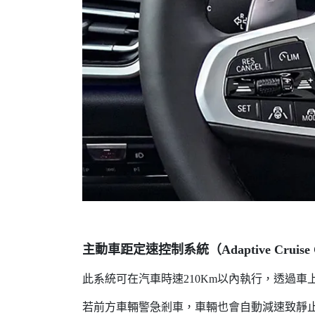
主動車距定速控制系統（Adaptive Cruise C
此系統可在汽車時速210Km以內執行，透過
若前方車輛警急剎車，車輛也會自動減速致靜