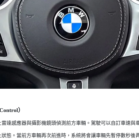
ontrol）
車上雷達感應器與攝影機鏡頭偵測前方車輛。駕駛可以自訂車速與
止狀態。當前方車輛再次前進時，系統將會讓車輛先暫停數秒後