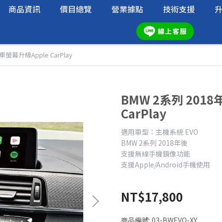
商品資訊
價目總覽
營業據點
技術支援
車螢幕升級Apple CarPlay
BMW 2系列 201
CarPlay
適用車型：主機系統 EVO
BMW 2系列 2018年後
支援無線手機鏡像功能
支援Apple/Android手機使用
NT$17,800
商品編號:
03-BWEVO-XY