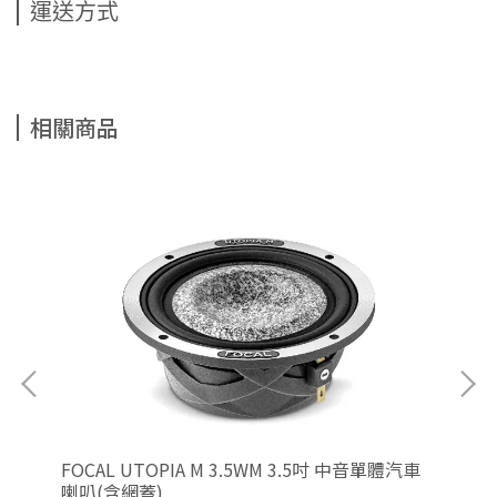
運送方式
相關商品
分離
FOCAL UTOPIA M 3.5WM 3.5吋 中音單體汽車
FO
喇叭(含網蓋)
叭