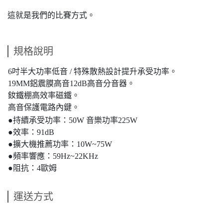
這就是我們的比賽方式。
規格說明
6吋半大功率低音 / 特殊散熱設計提升承受功率。
19MM鋁震膜高音12dB高音分音器。
釹鐵棚高效率磁鐵。
高音保護電路內鍵。
●持續承受功率：50W 音樂功率225W
●效率：91dB
●擴大機推薦功率：10W~75W
●頻率響應：59Hz~22KHz
●阻抗：4歐姆
運送方式