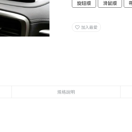
旋鈕版
滑鼠版
加入最愛
規格說明