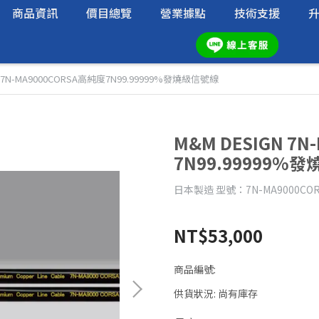
商品資訊
價目總覽
營業據點
技術支援
N 7N-MA9000CORSA高純度7N99.99999%發燒級信號線
M&M DESIGN 7
7N99.99999%
日本製造 型號：7N-MA9000COR
NT$53,000
商品編號:
供貨狀況:
尚有庫存