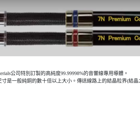
Materials公司特別訂製的高純度99.99998%的音響線專用導體。
寸是一般純銅的數十倍以上大小。傳送線路上的結晶粒界(結晶