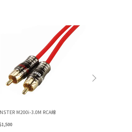
NSTER M200i-3.0M RCA線
MONSTER M200
1,500
NT$1,800