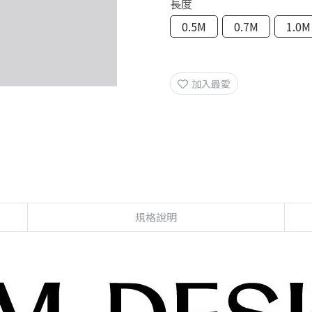
長度
0.5M
0.7M
1.0M
加入最愛
規格說明