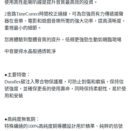
使用高性能喇叭線是提升音質最高效的投資。
2音路TimeCorrect時間校正繞線，可為您強而有力傳遞揚聲
器在音樂、電影和遊戲音樂所需的強大功率，提高清晰度，
重視最小的細節。
您將體驗到整體音質的提升，低頻更強勁生動如親臨現場
中音變得水晶般通透乾淨
●主要特徵：
Duraflex碳注入聚合物保護層，可防止割傷和磨損，保持信
號強度，並確保更長的使用壽命，同時保持柔韌性，易於使
用和安裝
●高純度無氧銅：
特殊纏繞的100%高純度銅導體設計用於精準、純粹的信號