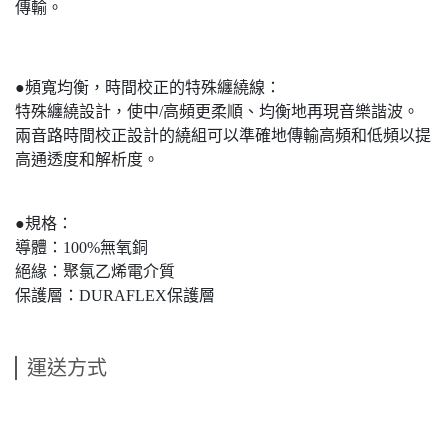
傳輸。
●頻寬均衡，時間校正的特殊纏繞線：
特殊纏繞設計，使中/高頻更柔順、均衡地再現音樂諧波。
兩音路時間校正設計的繞組可以準確地傳輸高頻和低頻以提
高通透度和解析度。
●規格：
導體：100%無氧銅
絕緣：聚氯乙烯電介質
保護層：DURAFLEX保護層
運送方式