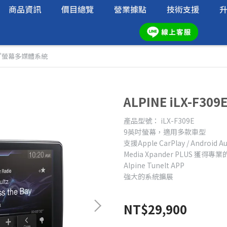
商品資訊
價目總覽
營業據點
技術支援
9E 9"螢幕多媒體系統
ALPINE iLX-F3
產品型號： iLX-F309E
9英吋螢幕，適用多款車型
支援Apple CarPlay / Android A
Media Xpander PLUS 獲
Alpine Tunelt APP
強大的系統擴展
NT$29,900