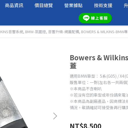
商品資訊
價目總覽
營業據點
技術支援
ILKINS音響系統
,
BMW-氛圍燈
,
音響升級-網蓋配備
,
BOWERS & WILKINS-BMW
Bowers & Wil
蓋
適用BMW車型： 5系(G05) / X4(G
販售單位：一對(左右各一共兩個
※本商品不含喇叭
※若沒有您的車型或年份請來電
※本商品為副廠產品，因商標法
情況。敬請確認可接受後再行購
NT$8,500