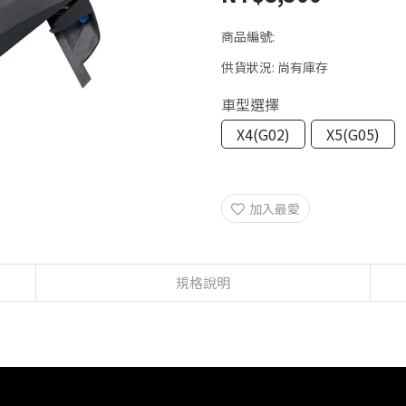
商品編號:
供貨狀況:
尚有庫存
車型選擇
X4(G02)
X5(G05)
加入最愛
規格說明