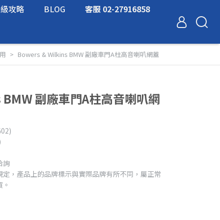
升級攻略
BLOG
客服 02-27916858
專用
Bowers & Wilkins BMW 副廠車門A柱高音喇叭網蓋
kins BMW 副廠車門A柱高音喇叭網
02)
)
洽詢
規定，產品上的品牌標示與實際品牌有所不同，屬正常
買。