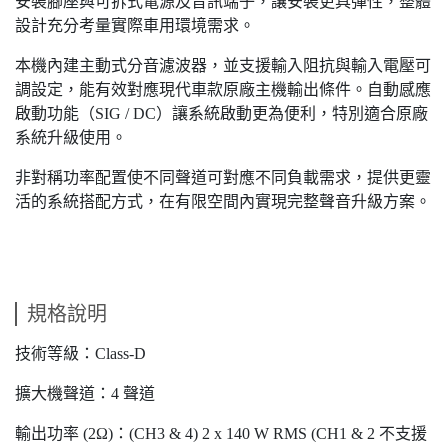
安裝腳座與可拆式電源及音訊端子，讓安裝更具彈性，整體
設計充分考量實際車用環境需求。
本機內建主動式分音濾波器，並支援輸入阻抗與輸入電壓可
調設定，能有效對應現代車款原廠主機輸出條件。自動感應
啟動功能（SIG / DC）讓系統啟動更為便利，特別適合原廠
系統升級使用。
非對稱功率配置使不同聲道可對應不同負載需求，提供更靈
活的系統搭配方式，在有限空間內實現完整聲音升級方案。
規格說明
技術等級：Class-D
擴大機聲道：4 聲道
輸出功率 (2Ω)：(CH3 & 4) 2 x 140 W RMS (CH1 & 2 不支援