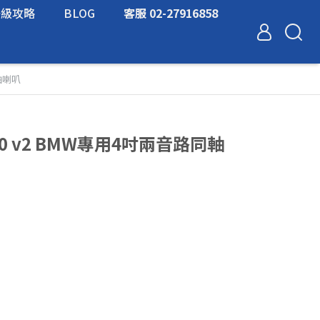
升級攻略
BLOG
客服 02-27916858
同軸喇叭
 100 v2 BMW專用4吋兩音路同軸