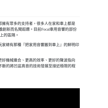
，都擁有眾多的支持者，很多人在家和車上都是
膽創新而名聞遐邇。目前Focal車用音響的部份
特性上的區隔。
讓玩家總有那種『把家用音響搬到車上』的鮮明印
有更好機械連合、更高的效率、更好的聲波指向
合金，不斷的將凹盆高音的技術發展至接近極限的程