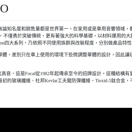
IO
牌，無論知名度和銷售量都是世界第一，在家用或是車用音響領域
科技的，不僅勇於突破傳統，更有著強大的科學基礎，以材料運用的大
ation、Tradition四大系列，乃依照不同使用族群與改裝程度，分別做產品
同的單體，差別只在車上使用的環境下些微調整單體的設計，因此
音，這是Focal從1982年起傳承至今的招牌設計，這種結構
最初的玻璃纖維、杜邦Kevlar工夫龍防彈纖維、Tioxid-5鈦