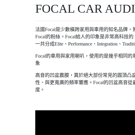
FOCAL CAR AUD
法國Focal是少數橫跨家用與車用的知名品
Focal的粉絲。Focal給人的印象是非常高
一共分成Elite、Performance、Integr
Focal的車用與家用喇叭，使用的是幾乎相
象
高音的凹盆震膜，異於絕大部份常見的圓頂凸盆高
性、與更寬廣的頻率響應。Focal的凹盆高音從
度。