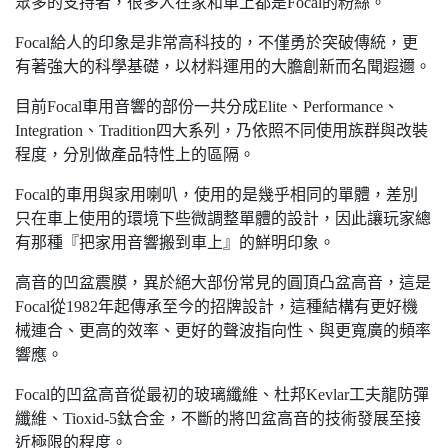
眾多的支持者，很多人在家和車上都是Focal的粉絲。
Focal給人的印象是非常高科技的，不僅勇於突破傳統，更
有著強大的科學基礎，以材料運用的大膽創新而名聞遐邇。
目前Focal車用音響的部份一共分成Elite、Performance、
Integration、Tradition四大系列，乃依照不同使用族群與改裝
程度，分別做產品特性上的區隔。
Focal的車用與家用喇叭，使用的是幾乎相同的單體，差別
只在車上使用的環境下些微調整單體的設計，因此讓玩家總
有那種『把家用音響搬到車上』的鮮明印象。
高音的凹盆震膜，異於絕大部份常見的圓頂凸盆高音，這是
Focal從1982年起傳承至今的招牌設計，這種結構有更好機
械連合、更高的效率、更好的聲波指向性、與更寬廣的頻率
響應。
Focal的凹盆高音從最初的玻璃纖維、杜邦Kevlar工夫龍防彈
纖維、Tioxid-5鈦合金，不斷的將凹盆高音的技術發展至接
近極限的程度。