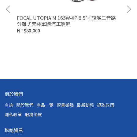
FOCAL UTOPIA M 165W-XP 6.5吋 旗艦二音路
FO
分離式套裝單體汽車喇叭
離
NT$80,000
NT
關於我們
查詢
關於我們
商品一覽
營業據點
最新動態
退款政策
隱私政策
服務條款
聯絡資訊