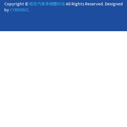
Copyright ©
銓宏汽車多媒體科技
All Rights Reserved.
Designed
by
CYBERBIZ
.