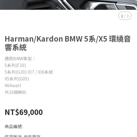
1
/
3
Harman/Kardon BMW 5系/X5 環繞音
響系統
適用BMW車型：
5系列(F10)
5系列(G30) ID7 / ID6系統
X5系列(G05)
464watt
共16個喇叭
NT$69,000
商品編號:
供貨狀況:
尚有庫存