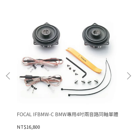
軸單
FOCAL IFBMW-C BMW專用4吋兩音路同軸單體
FO
體
NT$16,800
NT