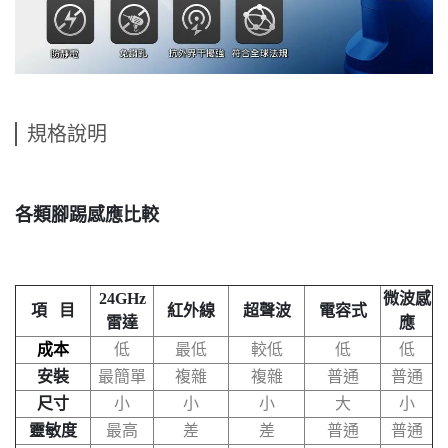
規格說明
各類腳踢感應比較
24GHz
微波感
項 目
紅外線
超聲波
電容式
雷達
應
成本
低
最低
較低
低
低
安裝
最簡單
複雜
複雜
普通
普通
尺寸
小
小
小
大
小
靈敏度
最高
差
差
普通
普通