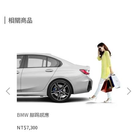
相關商品
BMW 腳踢感應
LE
NT$7,300
NT