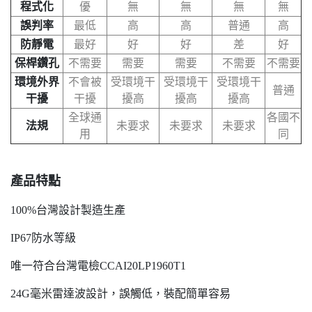
程式化
優
無
無
無
無
誤判率
最低
高
高
普通
高
防靜電
最好
好
好
差
好
保桿鑽孔
不需要
需要
需要
不需要
不需要
環境外界
不會被
受環境干
受環境干
受環境干
普通
干擾
干擾
擾高
擾高
擾高
全球通
各國不
法規
未要求
未要求
未要求
用
同
產品特點
100%台灣設計製造生產
IP67防水等級
唯一符合台灣電檢CCAI20LP1960T1
24G毫米雷達波設計，誤觸低，裝配簡單容易