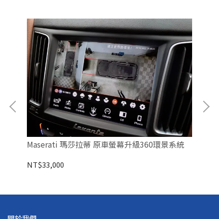
Maserati 瑪莎拉蒂 原車螢幕升級360環景系統
LA
NT$33,000
NT
關於我們