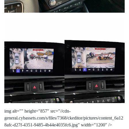
img alt="" height="857" src="//cdn-
general.cybassets.com/s/files/7368/ckeditor/pictures/content_6a12
8afc-d27f-4351-9485-4b44e4035fc6.jpg" width="1200" />