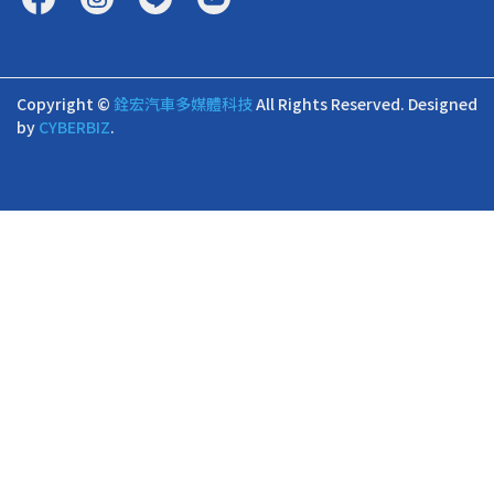
Copyright ©
銓宏汽車多媒體科技
All Rights Reserved.
Designed
by
CYBERBIZ
.