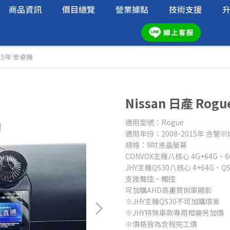
商品資訊
價目總覽
營業據點
技術支援
8-15年 安卓機
Nissan 日產 Rog
適用型號：Rogue
適用年份：2008-2015年 含警示
規格：9吋液晶螢幕
CONVOX主機八核心 4G+64G、6
JHY主機QS30八核心 4+64G、QS6
支援聲控、觸控
可加購AHD高畫質倒車顯影
※JHY主機QS30不可加購環景
※JHY特殊車款專用框需另加價
※價格皆為含稅完工價