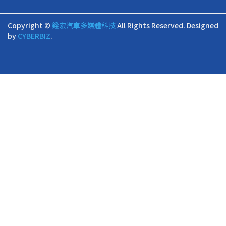
Copyright ©
銓宏汽車多媒體科技
All Rights Reserved.
Designed
by
CYBERBIZ
.