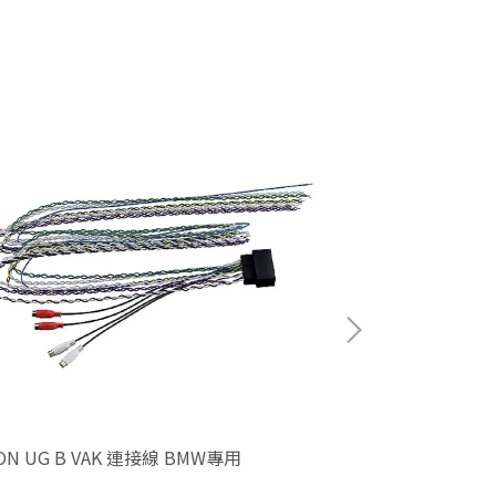
AUDIOQUEST Dr
Comparison
NT$10,900
ON UG B VAK 連接線 BMW專用