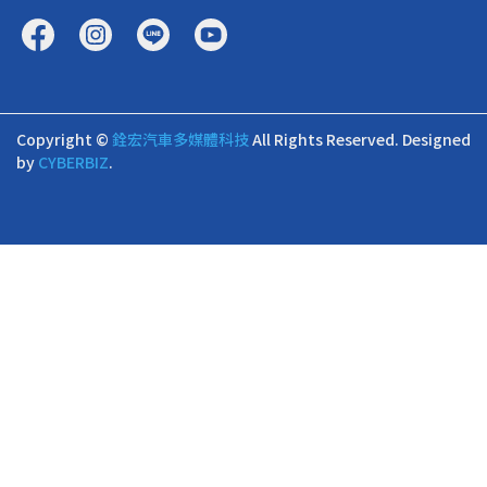
Copyright ©
銓宏汽車多媒體科技
All Rights Reserved.
Designed
by
CYBERBIZ
.