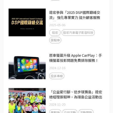
銓宏參與「2025 DSP國際巔峰交
流」 強化專業實力 提升顧客服務
品質
2025-05-06
銓宏
銓宏汽車電子影音科技
張馹珅
原車螢幕升級 Apple CarPlay：手
機螢幕投影問題免費排除服務！
2024-12-16
投訴專線
「公益愛行腳、徒步環寶島」銓宏
總經理張馹珅，為環島公益活動出
力
2024-11-20
張馹珅
公益活動
活動贊助