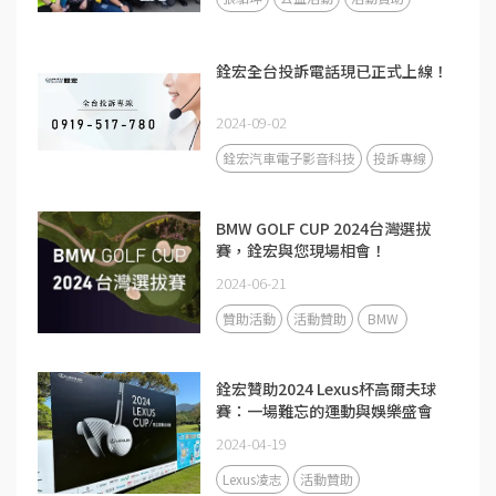
銓宏全台投訴電話現已正式上線！
2024-09-02
銓宏汽車電子影音科技
投訴專線
BMW GOLF CUP 2024台灣選拔
賽，銓宏與您現場相會！
2024-06-21
贊助活動
活動贊助
BMW
銓宏贊助2024 Lexus杯高爾夫球
賽：一場難忘的運動與娛樂盛會
2024-04-19
Lexus凌志
活動贊助