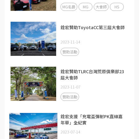
MG名爵
MG
大會師
HS
銓宏贊助ToyotaCC第三屆大會師
2023-11-14
贊助活動
銓宏贊助TLRC台灣荒原俱樂部23
屆大會師
2023-11-07
贊助活動
銓宏支援「充電盃彈射PK直線嘉
年華」全紀實
2023-07-14