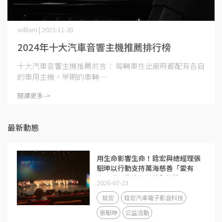
william | 2023-11-28
2024年十大汽車音響主機推薦排行榜
十大汽車音響主機推薦前言： 每輛車在出廠時都配有各自
的車用主機，早期的車輛⋯
閱讀更多 ->
最新動態
用生命影響生命！銓宏與總經理張
馹珅以行動支持萬海慈善「愛有
為」看見生命的希望與韌性
2026-07-23
銓宏
銓宏汽車電子影音科技
張馹珅
公益活動