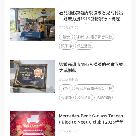
看見隱形英雄背後沒被看見的付出
─銓宏力挺1919食物銀行，總經
理張馹珅以「極致匠心」實踐「以
2026-07-22
人為本」
銓宏
銓宏汽車電子影音科技
張馹珅
公益活動
榮獲高雄市關心人道援助學會頒發
之感謝狀
2026-04-09
銓宏
銓宏汽車電子影音科技
張馹珅
公益活動
活動贊助
Mercedes-Benz G-class Taiwan
( Nice to Meet G club ) 2026新年
車聚
2026-01-23