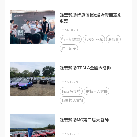
銓宏贊助智遊發揮x湯姆賢無差別
車聚
2024-01-10
行車紀錄器
無差別車聚
湯姆賢
紳士痞子
銓宏贊助TESLA全國大會師
2023-12-26
Tesla特斯拉
電動車大會師
特斯拉大會師
銓宏贊助MG第二屆大會師
2023-12-19