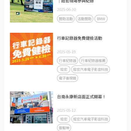
｜銓宏現場參與紀錄
2025-06-30
贊助活動
活動贊助
BMW
行車記錄器免費健檢活動
2025-05-19
行車紀錄器
行車紀錄器推薦
銓宏
銓宏汽車電子影音科技
電子後視鏡
台南永康新店面正式開幕！
2025-05-12
銓宏
銓宏汽車電子影音科技
張馹珅