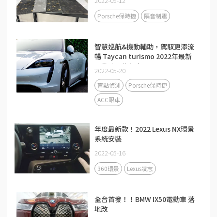
2022-09-12
Porsche保時捷
隔音制震
智慧巡航&機動輔助，駕馭更添流
暢 Taycan turismo 2022年最新
電動跨界旅行車
2022-05-20
盲點偵測
Porsche保時捷
ACC跟車
年度最新款！2022 Lexus NX環景
系統安裝
2022-05-16
360環景
Lexus凌志
全台首發！！BMW IX50電動車 落
地改