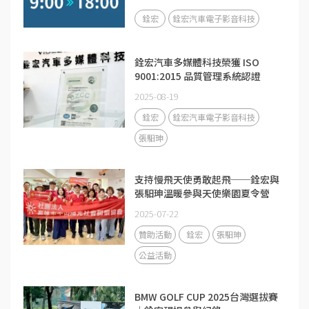
銓宏
銓宏汽車電子影音科技
銓宏汽車多媒體科技榮獲 ISO
9001:2015 品質管理系統認證
2025-08-19
銓宏
銓宏汽車電子影音科技
張馹珅
支持慢飛天使勇敢起飛──銓宏與
張馹珅溫暖參與天使樂園夏令營
2025-07-22
贊助活動
銓宏
張馹珅
公益活動
BMW GOLF CUP 2025台灣選拔賽