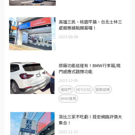
高雄三民、桃園平鎮、台北士林三
處服務據點開幕囉！
2023-06-09
原廠功能這裡有！BMW行李箱/尾
門感應式啟閉功能
2022-12-05
電尾門
KEYLESS
腳踢感應
BMW寶馬
貨比三家不吃虧！銓宏網路評價大
集合！
2022-11-23