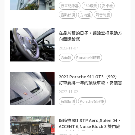
行車紀錄器
360環景
安卓機
盲點偵測
方向盤
隔音制震
在晶片荒的日子，讓銓宏把電動方
向盤還給您
2022-11-07
方向盤
Porsche保時捷
2022 Porsche 911 GT3（992）
訂車要排一年的頂級車款，安裝盲
點偵測系統
2022-11-02
盲點偵測
Porsche保時捷
保時捷981 STP Aero,Splen 04，
ACCENT 6,Noise Block 3 雙門底
盤 防火牆 制震隔音