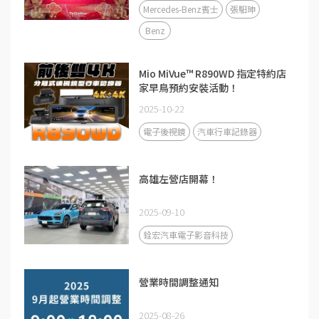
Mercedes-Benz賓士
張馹珅
Benz
Mio MiVue™ R890WD 指定特約店
家早鳥預約安裝活動！
2025-10-22
電子後視鏡
汽車行車記錄器
高雄左營店開幕！
2025-09-10
銓宏汽車電子影音科技
營業時間調整通知
2025-08-26