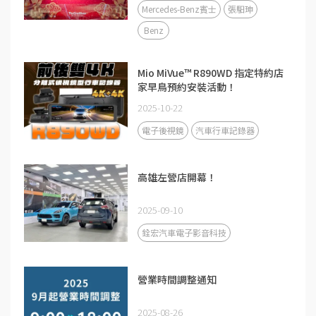
Mercedes-Benz賓士
張馹珅
Benz
Mio MiVue™ R890WD 指定特約店
家早鳥預約安裝活動！
2025-10-22
電子後視鏡
汽車行車記錄器
高雄左營店開幕！
2025-09-10
銓宏汽車電子影音科技
營業時間調整通知
2025-08-26