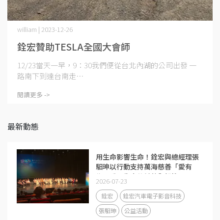
william | 2023-12-26
銓宏贊助TESLA全國大會師
12/23當天一早，9：30我們便從台北內湖的公司出發 一
路南下到達台南走⋯
閱讀更多 ->
最新動態
用生命影響生命！銓宏與總經理張
馹珅以行動支持萬海慈善「愛有
為」看見生命的希望與韌性
2026-07-23
銓宏
銓宏汽車電子影音科技
張馹珅
公益活動