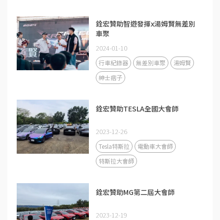
銓宏贊助智遊發揮x湯姆賢無差別
車聚
2024-01-10
行車紀錄器
無差別車聚
湯姆賢
紳士痞子
銓宏贊助TESLA全國大會師
2023-12-26
Tesla特斯拉
電動車大會師
特斯拉大會師
銓宏贊助MG第二屆大會師
2023-12-19