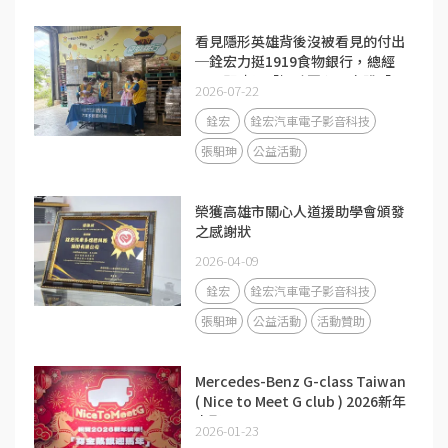
看見隱形英雄背後沒被看見的付出
─銓宏力挺1919食物銀行，總經
理張馹珅以「極致匠心」實踐「以
2026-07-22
人為本」
銓宏
銓宏汽車電子影音科技
張馹珅
公益活動
榮獲高雄市關心人道援助學會頒發
之感謝狀
2026-04-09
銓宏
銓宏汽車電子影音科技
張馹珅
公益活動
活動贊助
Mercedes-Benz G-class Taiwan
( Nice to Meet G club ) 2026新年
車聚
2026-01-23