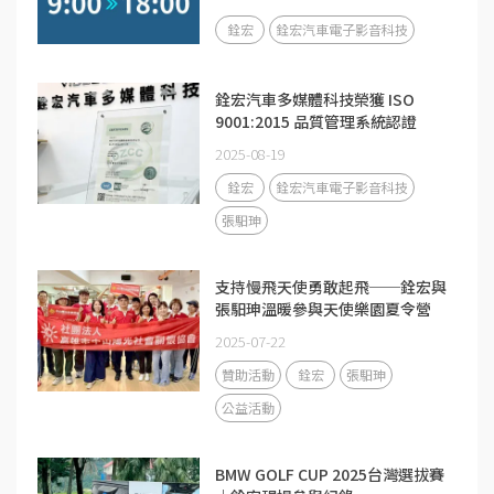
銓宏
銓宏汽車電子影音科技
銓宏汽車多媒體科技榮獲 ISO
9001:2015 品質管理系統認證
2025-08-19
銓宏
銓宏汽車電子影音科技
張馹珅
支持慢飛天使勇敢起飛──銓宏與
張馹珅溫暖參與天使樂園夏令營
2025-07-22
贊助活動
銓宏
張馹珅
公益活動
BMW GOLF CUP 2025台灣選拔賽