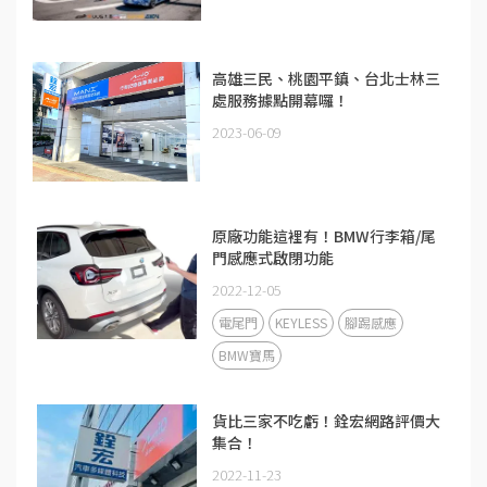
高雄三民、桃園平鎮、台北士林三
處服務據點開幕囉！
2023-06-09
原廠功能這裡有！BMW行李箱/尾
門感應式啟閉功能
2022-12-05
電尾門
KEYLESS
腳踢感應
BMW寶馬
貨比三家不吃虧！銓宏網路評價大
集合！
2022-11-23