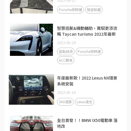
2022-09-12
Porsche保時捷
隔音制震
智慧巡航&機動輔助，駕馭更添流
暢 Taycan turismo 2022年最新
電動跨界旅行車
2022-05-20
盲點偵測
Porsche保時捷
ACC跟車
年度最新款！2022 Lexus NX環景
系統安裝
2022-05-16
360環景
Lexus凌志
全台首發！！BMW IX50電動車 落
地改