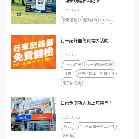
｜銓宏現場參與紀錄
2025-06-30
贊助活動
活動贊助
BMW
行車記錄器免費健檢活動
2025-05-19
行車紀錄器
行車紀錄器推薦
銓宏
銓宏汽車電子影音科技
電子後視鏡
台南永康新店面正式開幕！
2025-05-12
銓宏
銓宏汽車電子影音科技
張馹珅