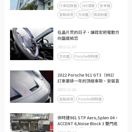
行車紀錄器
360環景
安卓機
盲點偵測
方向盤
隔音制震
在晶片荒的日子，讓銓宏把電動方
向盤還給您
2022-11-07
方向盤
Porsche保時捷
2022 Porsche 911 GT3（992）
訂車要排一年的頂級車款，安裝盲
點偵測系統
2022-11-02
盲點偵測
Porsche保時捷
保時捷981 STP Aero,Splen 04，
ACCENT 6,Noise Block 3 雙門底
盤 防火牆 制震隔音