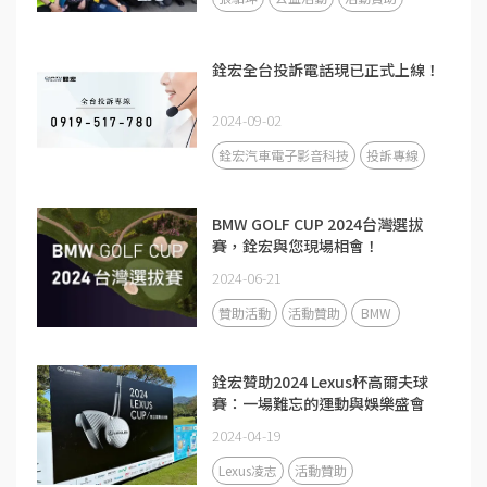
銓宏全台投訴電話現已正式上線！
2024-09-02
銓宏汽車電子影音科技
投訴專線
BMW GOLF CUP 2024台灣選拔
賽，銓宏與您現場相會！
2024-06-21
贊助活動
活動贊助
BMW
銓宏贊助2024 Lexus杯高爾夫球
賽：一場難忘的運動與娛樂盛會
2024-04-19
Lexus凌志
活動贊助