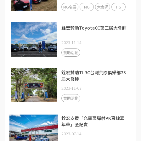
MG名爵
MG
大會師
HS
銓宏贊助ToyotaCC第三屆大會師
2023-11-14
贊助活動
銓宏贊助TLRC台灣荒原俱樂部23
屆大會師
2023-11-07
贊助活動
銓宏支援「充電盃彈射PK直線嘉
年華」全紀實
2023-07-14