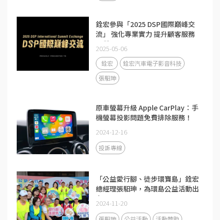
銓宏參與「2025 DSP國際巔峰交
流」 強化專業實力 提升顧客服務
品質
2025-05-06
銓宏
銓宏汽車電子影音科技
張馹珅
原車螢幕升級 Apple CarPlay：手
機螢幕投影問題免費排除服務！
2024-12-16
投訴專線
「公益愛行腳、徒步環寶島」銓宏
總經理張馹珅，為環島公益活動出
力
2024-11-20
張馹珅
公益活動
活動贊助