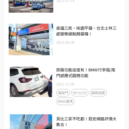
2023-07-14
高雄三民、桃園平鎮、台北士林三
處服務據點開幕囉！
2023-06-09
原廠功能這裡有！BMW行李箱/尾
門感應式啟閉功能
2022-12-05
電尾門
KEYLESS
腳踢感應
BMW寶馬
貨比三家不吃虧！銓宏網路評價大
集合！