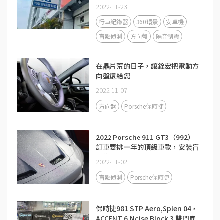
2022-11-23
行車紀錄器
360環景
安卓機
盲點偵測
方向盤
隔音制震
在晶片荒的日子，讓銓宏把電動方
向盤還給您
2022-11-07
方向盤
Porsche保時捷
2022 Porsche 911 GT3（992）
訂車要排一年的頂級車款，安裝盲
點偵測系統
2022-11-02
盲點偵測
Porsche保時捷
保時捷981 STP Aero,Splen 04，
ACCENT 6,Noise Block 3 雙門底