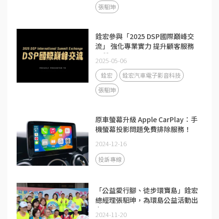
張馹珅
銓宏參與「2025 DSP國際巔峰交
流」 強化專業實力 提升顧客服務
品質
2025-05-06
銓宏
銓宏汽車電子影音科技
張馹珅
原車螢幕升級 Apple CarPlay：手
機螢幕投影問題免費排除服務！
2024-12-16
投訴專線
「公益愛行腳、徒步環寶島」銓宏
總經理張馹珅，為環島公益活動出
力
2024-11-20