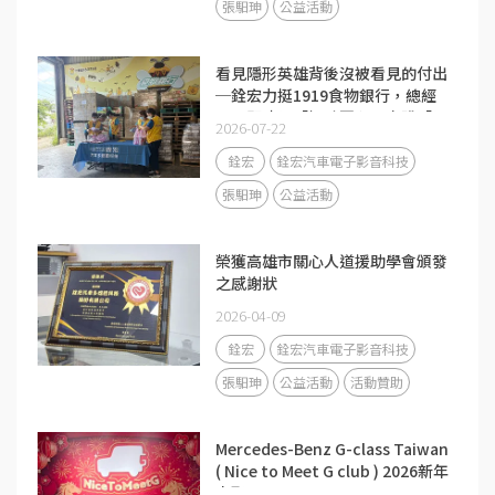
張馹珅
公益活動
看見隱形英雄背後沒被看見的付出
─銓宏力挺1919食物銀行，總經
理張馹珅以「極致匠心」實踐「以
2026-07-22
人為本」
銓宏
銓宏汽車電子影音科技
張馹珅
公益活動
榮獲高雄市關心人道援助學會頒發
之感謝狀
2026-04-09
銓宏
銓宏汽車電子影音科技
張馹珅
公益活動
活動贊助
Mercedes-Benz G-class Taiwan
( Nice to Meet G club ) 2026新年
車聚