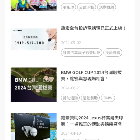
張馹珅
公益活動
活動贊助
銓宏全台投訴電話現已正式上線！
2024-09-02
銓宏汽車電子影音科技
投訴專線
BMW GOLF CUP 2024台灣選拔
賽，銓宏與您現場相會！
2024-06-21
贊助活動
活動贊助
BMW
銓宏贊助2024 Lexus杯高爾夫球
賽：一場難忘的運動與娛樂盛會
2024-04-19