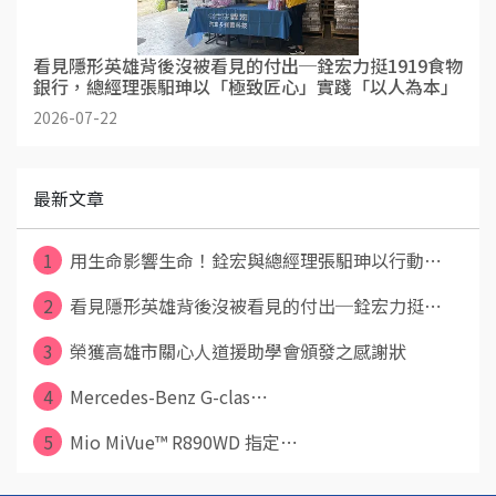
看見隱形英雄背後沒被看見的付出─銓宏力挺1919食物
銀行，總經理張馹珅以「極致匠心」實踐「以人為本」
2026-07-22
最新文章
1
用生命影響生命！銓宏與總經理張馹珅以行動⋯
2
看見隱形英雄背後沒被看見的付出─銓宏力挺⋯
3
榮獲高雄市關心人道援助學會頒發之感謝狀
4
Mercedes-Benz G-clas⋯
5
Mio MiVue™ R890WD 指定⋯