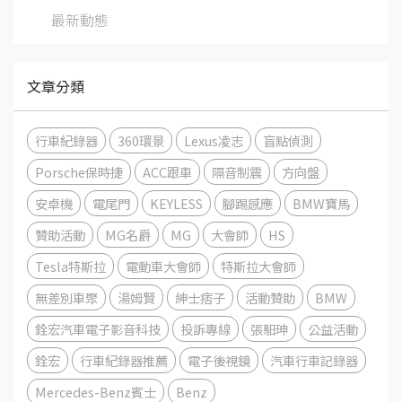
最新動態
文章分類
行車紀錄器
360環景
Lexus凌志
盲點偵測
Porsche保時捷
ACC跟車
隔音制震
方向盤
安卓機
電尾門
KEYLESS
腳踢感應
BMW寶馬
贊助活動
MG名爵
MG
大會師
HS
Tesla特斯拉
電動車大會師
特斯拉大會師
無差別車聚
湯姆賢
紳士痞子
活動贊助
BMW
銓宏汽車電子影音科技
投訴專線
張馹珅
公益活動
銓宏
行車紀錄器推薦
電子後視鏡
汽車行車記錄器
Mercedes-Benz賓士
Benz