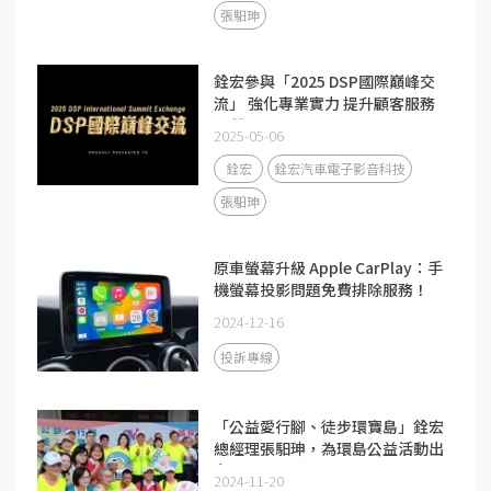
張馹珅
銓宏參與「2025 DSP國際巔峰交
流」 強化專業實力 提升顧客服務
品質
2025-05-06
銓宏
銓宏汽車電子影音科技
張馹珅
原車螢幕升級 Apple CarPlay：手
機螢幕投影問題免費排除服務！
2024-12-16
投訴專線
「公益愛行腳、徒步環寶島」銓宏
總經理張馹珅，為環島公益活動出
力
2024-11-20