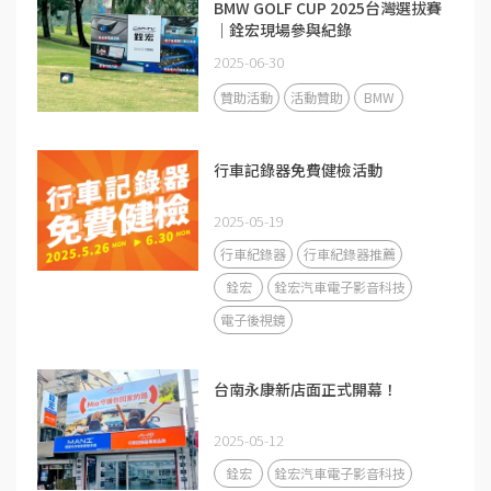
BMW GOLF CUP 2025台灣選拔賽
｜銓宏現場參與紀錄
2025-06-30
贊助活動
活動贊助
BMW
行車記錄器免費健檢活動
2025-05-19
行車紀錄器
行車紀錄器推薦
銓宏
銓宏汽車電子影音科技
電子後視鏡
台南永康新店面正式開幕！
2025-05-12
銓宏
銓宏汽車電子影音科技