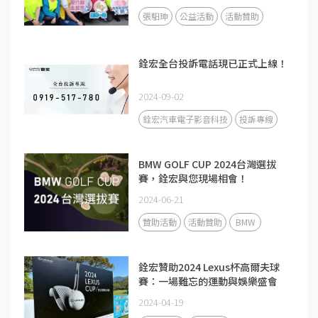
張馹珅
公益活動
活動贊助
銓宏全台投訴電話現已正式上線！
2024-09-02
銓宏汽車電子影音科技
投訴專線
BMW GOLF CUP 2024台灣選拔
賽，銓宏與您現場相會！
2024-06-21
贊助活動
活動贊助
BMW
銓宏贊助2024 Lexus杯高爾夫球
賽：一場難忘的運動與娛樂盛會
2024-04-19