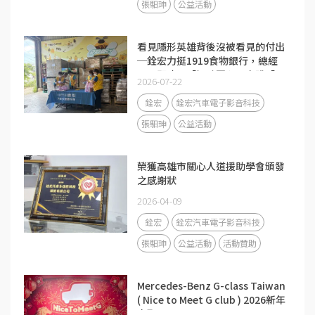
張馹珅
公益活動
看見隱形英雄背後沒被看見的付出
─銓宏力挺1919食物銀行，總經
理張馹珅以「極致匠心」實踐「以
2026-07-22
人為本」
銓宏
銓宏汽車電子影音科技
張馹珅
公益活動
榮獲高雄市關心人道援助學會頒發
之感謝狀
2026-04-09
銓宏
銓宏汽車電子影音科技
張馹珅
公益活動
活動贊助
Mercedes-Benz G-class Taiwan
( Nice to Meet G club ) 2026新年
車聚