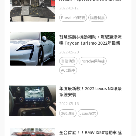
盤 防火牆 制震隔音
2022-09-12
Porsche保時捷
隔音制震
智慧巡航&機動輔助，駕馭更添流
暢 Taycan turismo 2022年最新
電動跨界旅行車
2022-05-20
盲點偵測
Porsche保時捷
ACC跟車
年度最新款！2022 Lexus NX環景
系統安裝
2022-05-16
360環景
Lexus凌志
全台首發！！BMW IX50電動車 落