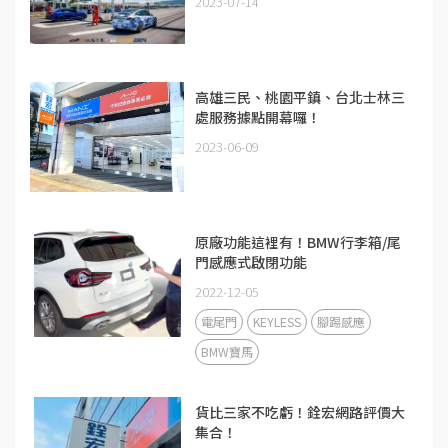
2023-07-14
高雄三民、桃園平鎮、台北士林三
處服務據點開幕囉！
2023-06-09
原廠功能這裡有！BMW行李箱/尾
門感應式啟閉功能
2022-12-05
電尾門
KEYLESS
腳踢感應
BMW寶馬
貨比三家不吃虧！銓宏網路評價大
集合！