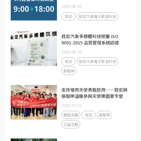
2025-08-26
銓宏
銓宏汽車電子影音科技
銓宏汽車多媒體科技榮獲 ISO
9001:2015 品質管理系統認證
2025-08-19
銓宏
銓宏汽車電子影音科技
張馹珅
支持慢飛天使勇敢起飛──銓宏與
張馹珅溫暖參與天使樂園夏令營
2025-07-22
贊助活動
銓宏
張馹珅
公益活動