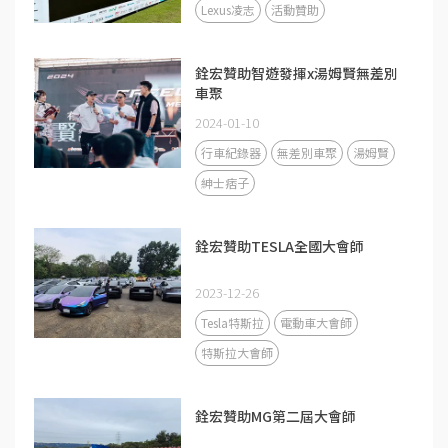
Lexus凌志
活動贊助
銓宏贊助智遊發揮x湯姆賢無差別
車聚
2024-01-10
行車紀錄器
無差別車聚
湯姆賢
紳士痞子
銓宏贊助TESLA全國大會師
2023-12-26
Tesla特斯拉
電動車大會師
特斯拉大會師
銓宏贊助MG第二屆大會師