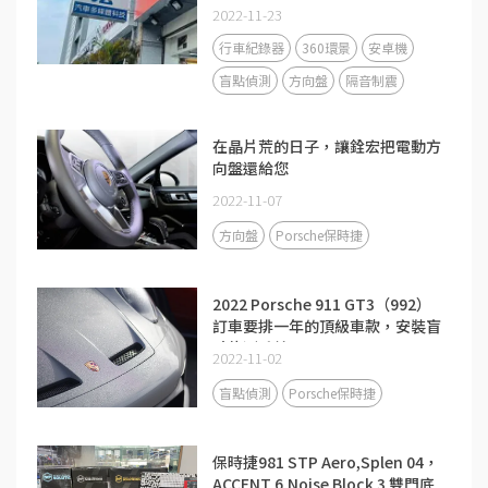
2022-11-23
行車紀錄器
360環景
安卓機
盲點偵測
方向盤
隔音制震
在晶片荒的日子，讓銓宏把電動方
向盤還給您
2022-11-07
方向盤
Porsche保時捷
2022 Porsche 911 GT3（992）
訂車要排一年的頂級車款，安裝盲
點偵測系統
2022-11-02
盲點偵測
Porsche保時捷
保時捷981 STP Aero,Splen 04，
ACCENT 6,Noise Block 3 雙門底