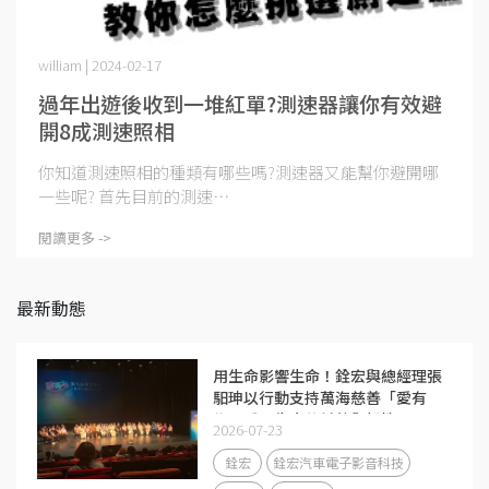
william | 2024-02-17
過年出遊後收到一堆紅單?測速器讓你有效避
開8成測速照相
你知道測速照相的種類有哪些嗎?測速器又能幫你避開哪
一些呢? 首先目前的測速⋯
閱讀更多 ->
最新動態
用生命影響生命！銓宏與總經理張
馹珅以行動支持萬海慈善「愛有
為」看見生命的希望與韌性
2026-07-23
銓宏
銓宏汽車電子影音科技