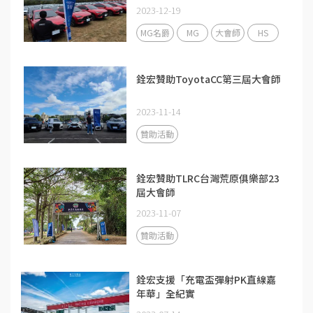
2023-12-19
MG名爵
MG
大會師
HS
銓宏贊助ToyotaCC第三屆大會師
2023-11-14
贊助活動
銓宏贊助TLRC台灣荒原俱樂部23
屆大會師
2023-11-07
贊助活動
銓宏支援「充電盃彈射PK直線嘉
年華」全紀實