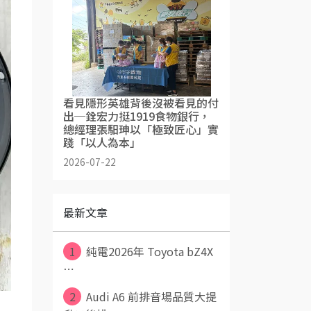
看見隱形英雄背後沒被看見的付
出─銓宏力挺1919食物銀行，
總經理張馹珅以「極致匠心」實
踐「以人為本」
2026-07-22
最新文章
1
純電2026年 Toyota bZ4X
⋯
2
Audi A6 前排音場品質大提