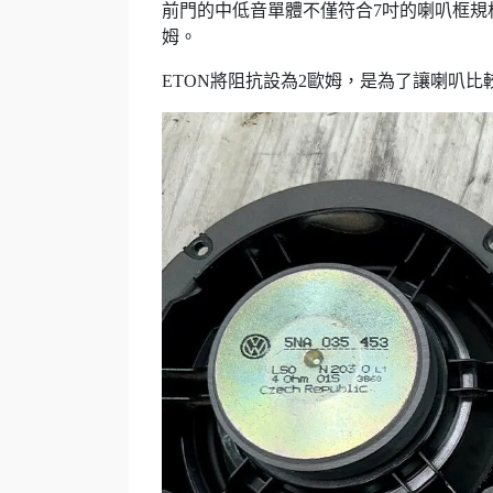
前門的中低音單體不僅符合7吋的喇叭框規
姆。
ETON將阻抗設為2歐姆，是為了讓喇叭