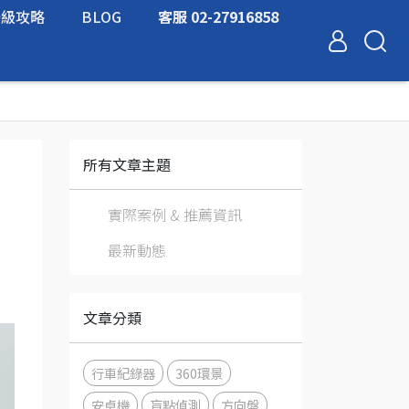
升級攻略
BLOG
客服 02-27916858
所有文章主題
實際案例 & 推薦資訊
最新動態
文章分類
行車紀錄器
360環景
安卓機
盲點偵測
方向盤