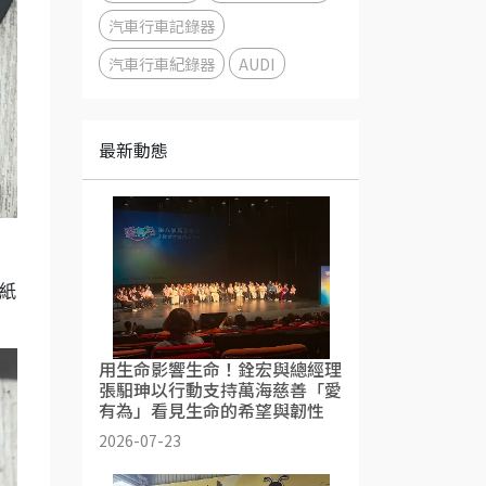
汽車行車記錄器
汽車行車紀錄器
AUDI
最新動態
紙
用生命影響生命！銓宏與總經理
張馹珅以行動支持萬海慈善「愛
有為」看見生命的希望與韌性
2026-07-23