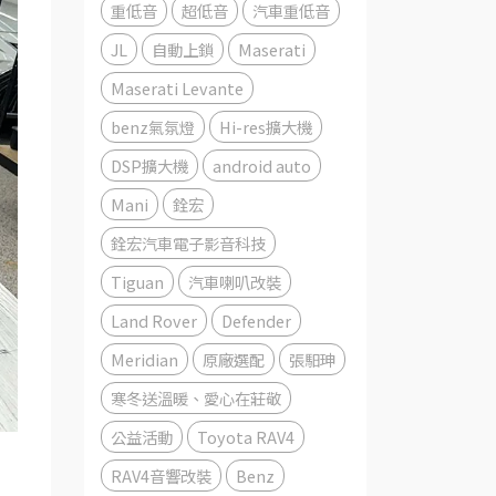
重低音
超低音
汽車重低音
JL
自動上鎖
Maserati
Maserati Levante
benz氣氛燈
Hi-res擴大機
DSP擴大機
android auto
Mani
銓宏
銓宏汽車電子影音科技
Tiguan
汽車喇叭改裝
Land Rover
Defender
Meridian
原廠選配
張馹珅
寒冬送溫暖、愛心在莊敬
公益活動
Toyota RAV4
RAV4音響改裝
Benz