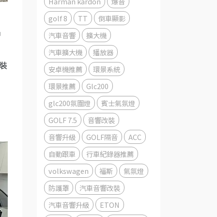
Harman kardon
爆音
golf 8
TT
倒車顯影
汽車音響
擴大機
中
汽車擴大機
播放器
裝
安卓機推薦
環景系統
環景推薦
Glc200
glc200氛圍燈
賓士氣氛燈
GOLF 7.5
音響改裝
音響升級
GOLF隔音
ACC
自動跟車
行車紀錄器推薦
volkswagen
福斯
氣氛燈
防護罩
汽車音響改裝
汽車音響升級
ETON