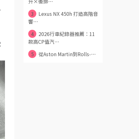
升×後排⋯
釘
3
Lexus NX 450h 打造高階音
響⋯
4
2026行車紀錄器推薦：11
款高CP值汽⋯
狀
5
從Aston Martin到Rolls-⋯