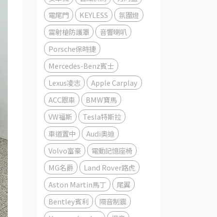
電尾門
KEYLESS
氛圍燈
雷射槍防護罩
音響喇叭
Porsche保時捷
Mercedes-Benz賓士
Lexus凌志
Apple Carplay
ACC跟車
BMW寶馬
VW福斯
Tesla特斯拉
車道置中
Audi奧迪
Volvo富豪
電動記憶座椅
MG名爵
Land Rover路虎
Aston Martin馬丁
尾翼
Bentley賓利
隔音制震