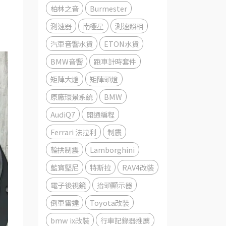
柏林之音
Burmester
測速器
南極星
測速照相
汽車音響水貨
ETON水貨
BMW音響
跑車計時套件
矩陣大燈
矩陣頭燈
原廠環景系統
BMW
AudiQ7
開通編程
Ferrari 法拉利
制震
輪拱制震
Lamborghini
藍寶堅尼
特斯拉
RAV4改裝
電子後視鏡
抬頭顯示器
倒車雷達
Toyota改裝
bmw ix改裝
行車記錄器推薦