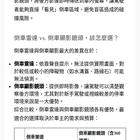
影鏡頭，將後方影像即時傳送到車內螢幕，讓駕駛
者能夠直接「看見」倒車區域，避免盲區造成的碰
撞風險。
倒車雷達 vs. 倒車顯影鏡頭，該怎麼選？
倒車雷達與倒車顯影最大的差異在於：
倒車雷達：
依靠聲音提示，無法提供實際畫面，對
於較低或較小的障礙物（如水溝蓋、路緣石）可能
無法偵測。
倒車顯影鏡頭：
提供即時影像，讓駕駛可以清楚觀
察後方環境，尤其對於新手駕駛或視線較差的停車
環境來說是一大優勢。
綜合比較，倒車雷達與倒車顯影鏡頭各有優勢，最
適合的選擇取決於車主的需求與預算：
倒車顯影鏡頭（含360
倒車雷達