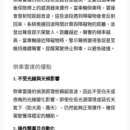
後保險桿上的感測器來運作。當車輛倒車時，雷達
會發射短距超音波，這些波段遇到障礙物後會反射
回來，系統根據回波時間計算與障礙物的距離，並
發出聲音提示駕駛人。距離越近，聲響的頻率越
高，當車輛接近障礙物時，警示聲將變得急促甚至
維持連續聲響，提醒駕駛停止倒車，以避免碰撞。
倒車雷達的優點
1. 不受光線與天候影響
倒車雷達的偵測原理依賴超音波，因此不受白天或
夜晚的光線變化影響，即使在低光源環境或惡劣天
氣下（如大雨、霧天），仍然能夠正常運作，確保
駕駛獲得穩定的輔助。
2. 操作簡單且自動化