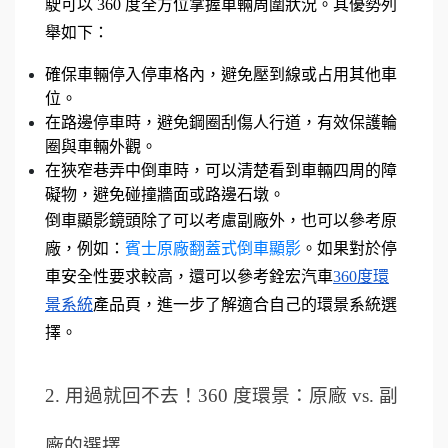
駛可以 360 度全方位掌握車輛周圍狀況。其優勢列
舉如下：
確保車輛停入停車格內，避免壓到線或占用其他車
位。
在路邊停車時，避免鋼圈刮傷人行道，有效保護輪
圈與車輛外觀。
在狹窄巷弄中倒車時，可以清楚看到車輛四周的障
礙物，避免碰撞牆面或路邊石墩。
倒車顯影鏡頭除了可以考慮副廠外，也可以參考原
廠，例如：
賓士原廠翻蓋式倒車顯影
。如果對於停
車安全性要求較高，還可以參考銓宏汽車
360度環
景系統
產品頁，進一步了解適合自己的環景系統選
擇。
2. 用過就回不去！360 度環景：原廠 vs. 副
廠的選擇