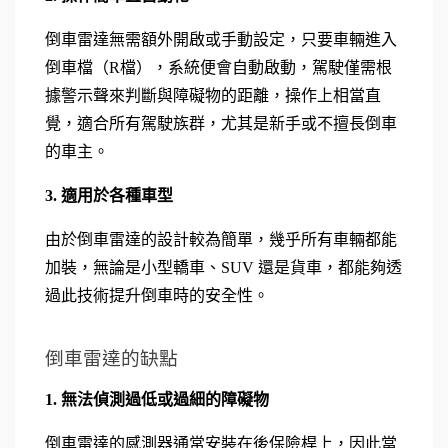
倒車雷達無需額外開啟或手動設定，只要車輛進入
倒車檔（R檔），系統便會自動啟動，駕駛僅需根
據警示聲來判斷與障礙物的距離，操作上相當直
覺，適合所有駕駛族群，尤其是新手或不擅長倒車
的車主。
3. 適用於各種車型
由於倒車雷達的設計較為簡單，幾乎所有車輛都能
加裝，無論是小型轎車、SUV 還是貨車，都能夠透
過此技術提升倒車時的安全性。
倒車雷達的缺點
1. 無法偵測過低或過細的障礙物
倒車雷達的感測器通常安裝在後保險桿上，因此當