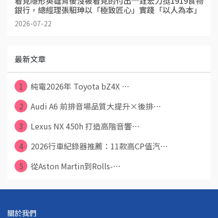
看見隱形英雄背後沒被看見的付出─銓宏力挺1919食物
銀行，總經理張馹珅以「極致匠心」實踐「以人為本」
2026-07-22
最新文章
1
純電2026年 Toyota bZ4X ⋯
2
Audi A6 前排音場品質大提升×後排⋯
3
Lexus NX 450h 打造高階音響⋯
4
2026行車紀錄器推薦：11款高CP值汽⋯
5
從Aston Martin到Rolls-⋯
關於我們