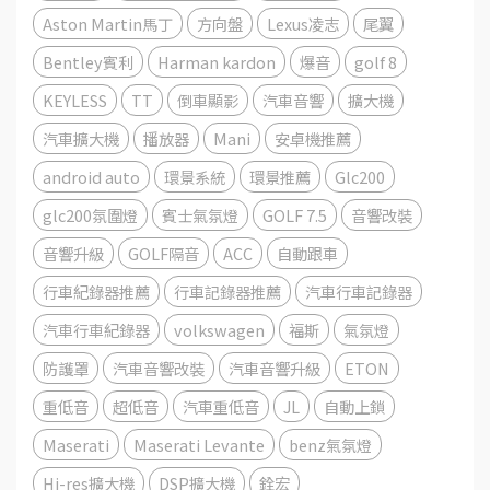
Aston Martin馬丁
方向盤
Lexus凌志
尾翼
Bentley賓利
Harman kardon
爆音
golf 8
KEYLESS
TT
倒車顯影
汽車音響
擴大機
汽車擴大機
播放器
Mani
安卓機推薦
android auto
環景系統
環景推薦
Glc200
glc200氛圍燈
賓士氣氛燈
GOLF 7.5
音響改裝
音響升級
GOLF隔音
ACC
自動跟車
行車紀錄器推薦
行車記錄器推薦
汽車行車記錄器
汽車行車紀錄器
volkswagen
福斯
氣氛燈
防護罩
汽車音響改裝
汽車音響升級
ETON
重低音
超低音
汽車重低音
JL
自動上鎖
Maserati
Maserati Levante
benz氣氛燈
Hi-res擴大機
DSP擴大機
銓宏