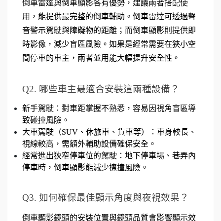
倒車雷達與倒車顯影各有優勢，建議兩者搭配使
用，能提供最完整的倒車輔助。倒車雷達可透過聲
音警示駕駛與障礙物的距離；而倒車顯影則提供即
時影像，減少盲區風險。如果是經常需要在狹小空
間停車的車主，兩者並用能大幅提升安全性。
Q2. 哪些車主最適合安裝這兩種設備？
新手駕駛：對車距掌握不熟悉，容易因視角盲區導
致碰撞風險。
大車駕駛（SUV、休旅車、貨車等）：車身較長、
視線較高，需額外輔助設備確保安全。
經常進出狹窄停車位的駕駛：地下停車場、巷弄內
停車時，倒車顯影能減少擦撞風險。
Q3. 如何確保最佳顯示角度與夜視效果？
倒車顯影鏡頭的安裝位置與鏡頭品質會影響顯示效