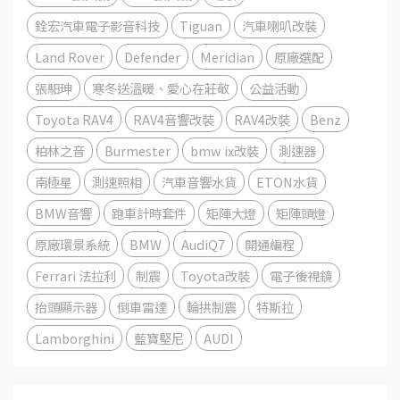
銓宏汽車電子影音科技
Tiguan
汽車喇叭改裝
Land Rover
Defender
Meridian
原廠選配
張馹珅
寒冬送溫暖、愛心在莊敬
公益活動
Toyota RAV4
RAV4音響改裝
RAV4改裝
Benz
柏林之音
Burmester
bmw ix改裝
測速器
南極星
測速照相
汽車音響水貨
ETON水貨
BMW音響
跑車計時套件
矩陣大燈
矩陣頭燈
原廠環景系統
BMW
AudiQ7
開通編程
Ferrari 法拉利
制震
Toyota改裝
電子後視鏡
抬頭顯示器
倒車雷達
輪拱制震
特斯拉
Lamborghini
藍寶堅尼
AUDI