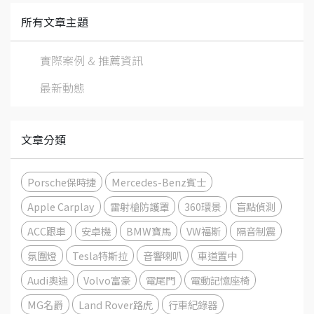
所有文章主題
實際案例 & 推薦資訊
最新動態
文章分類
Porsche保時捷
Mercedes-Benz賓士
Apple Carplay
雷射槍防護罩
360環景
盲點偵測
ACC跟車
安卓機
BMW寶馬
VW福斯
隔音制震
氛圍燈
Tesla特斯拉
音響喇叭
車道置中
Audi奧迪
Volvo富豪
電尾門
電動記憶座椅
MG名爵
Land Rover路虎
行車紀錄器