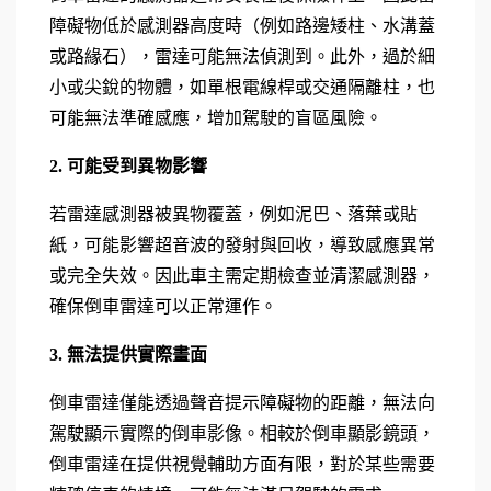
障礙物低於感測器高度時（例如路邊矮柱、水溝蓋
或路緣石），雷達可能無法偵測到。此外，過於細
小或尖銳的物體，如單根電線桿或交通隔離柱，也
可能無法準確感應，增加駕駛的盲區風險。
2. 可能受到異物影響
若雷達感測器被異物覆蓋，例如泥巴、落葉或貼
紙，可能影響超音波的發射與回收，導致感應異常
或完全失效。因此車主需定期檢查並清潔感測器，
確保倒車雷達可以正常運作。
3. 無法提供實際畫面
倒車雷達僅能透過聲音提示障礙物的距離，無法向
駕駛顯示實際的倒車影像。相較於倒車顯影鏡頭，
倒車雷達在提供視覺輔助方面有限，對於某些需要