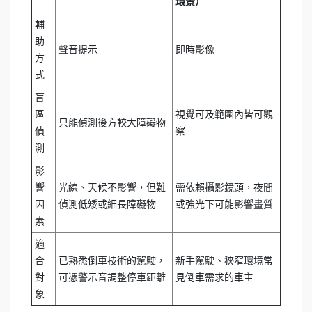
環景）
輔
助
聲音提示
即時影像
方
式
盲
區
視覺可及範圍內皆可觀
只能偵測後方較大障礙物
偵
察
測
影
響
光線、天候不影響，但難
需依賴攝影鏡頭，夜間
因
偵測低矮或細長障礙物
或強光下可能影響畫質
素
適
合
已熟悉倒車技術的駕駛，
新手駕駛、狹窄環境常
對
可憑警示音調整停車距離
見倒車需求的車主
象